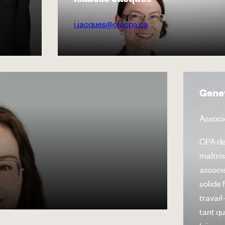
Isabelle Jacques
i.jacques@cjacpa.ca
Genev
Associé
CPA de
maîtris
associ
solide 
travail
tant qu