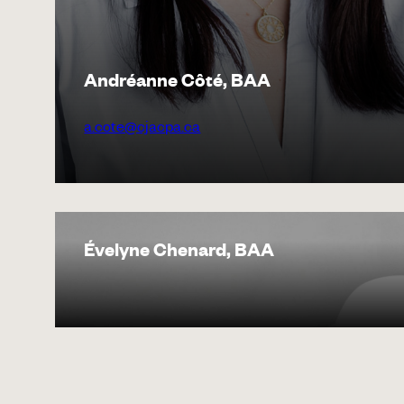
Andréanne Côté, BAA
a.cote@cjacpa.ca
Évelyne Chenard, BAA