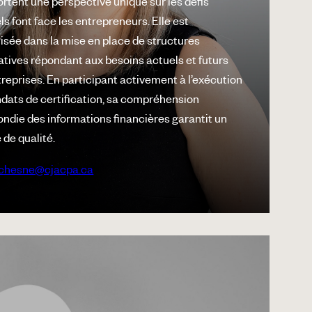
ortent une perspective unique sur les défis
s font face les entrepreneurs. Elle est
isée dans la mise en place de structures
atives répondant aux besoins actuels et futurs
reprises. En participant activement à l’exécution
dats de certification, sa compréhension
ondie des informations financières garantit un
 de qualité.
chesne@cjacpa.ca