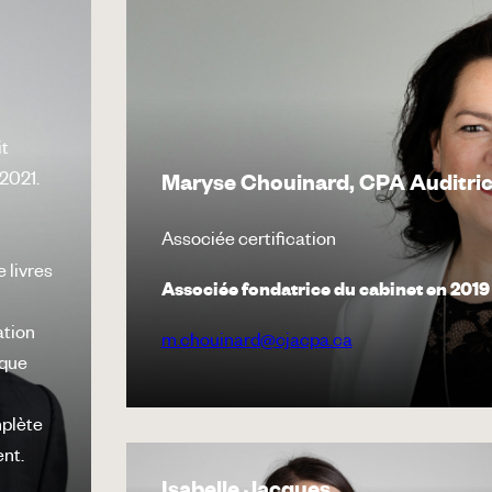
it
2021.
Maryse Chouinard, CPA Auditri
Associée certification
e
e livres
Associée fondatrice du cabinet en 2019
ation
m.chouinard@cjacpa.ca
 que
mplète
ent.