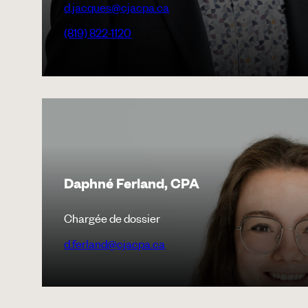
d.jacques@cjacpa.ca
(819) 822-1120
Daphné Ferland, CPA
Chargée de dossier
d.ferland@cjacpa.ca