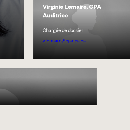
Virginie Lemaire, CPA
Auditrice
Chargée de dossier
v.lemaire@cjacpa.ca