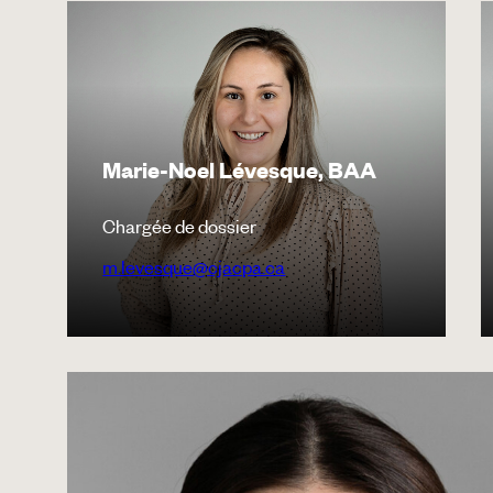
Marie-Noel Lévesque, BAA
Chargée de dossier
m.levesque@cjacpa.ca