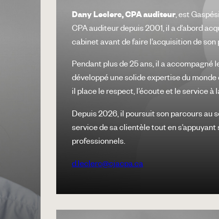
Dany Leclerc, CPA auditeur
, est Gaspés
CPA auditeur depuis 2001, il a d’abord acq
cabinet avant de faire l’acquisition de son
Pendant plus de 25 ans, il a accompagné le
développé une solide expertise du monde 
il place le respect, l’écoute et le service à
Depuis 2026, il poursuit son parcours au 
service de sa clientèle tout en s’appuyant 
professionnels.
d.leclerc@cjacpa.ca