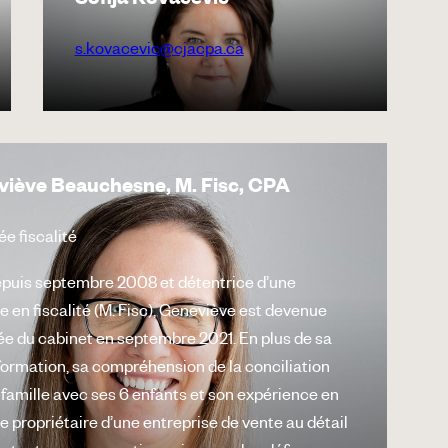
Sofija Kovacevic
s.kovacevic@cjacpa.ca
iève Beauchesne, M. Fisc, CPA
e fiscalité
puis septembre 2008 et détentrice d’une
e en fiscalité (M. Fisc), Geneviève est devenue
ée du cabinet en septembre 2021. En plus de sa
formation, sa compréhension de la conciliation
-famille avec ses 6 enfants et son expérience en
e propriétaire d’une entreprise de vente au détail