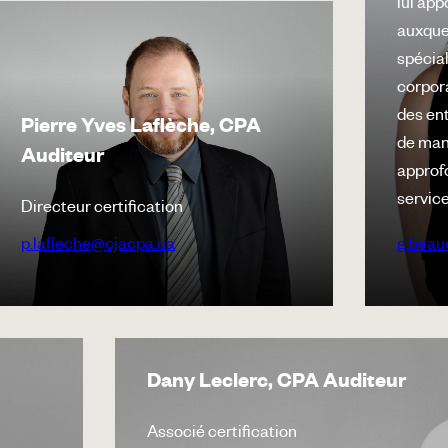
lui app
auxquel
spécial
corpor
des ent
Pierre Yves Laflèche, CPA
de man
Auditeur
approf
service
Directeur certification
p.lafleche@cjacpa.ca
g.beau
Dany Leclerc, CPA Auditeur
Associé certification