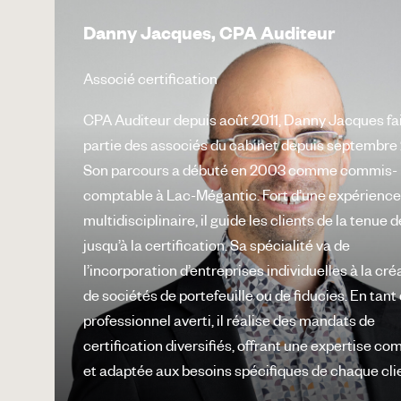
Danny Jacques, CPA Auditeur
Associé certification
CPA Auditeur depuis août 2011, Danny Jacques fa
partie des associés du cabinet depuis septembre 
Son parcours a débuté en 2003 comme commis-
comptable à Lac-Mégantic. Fort d’une expérienc
multidisciplinaire, il guide les clients de la tenue d
jusqu’à la certification. Sa spécialité va de
l’incorporation d’entreprises individuelles à la cré
de sociétés de portefeuille ou de fiducies. En tant
professionnel averti, il réalise des mandats de
certification diversifiés, offrant une expertise co
et adaptée aux besoins spécifiques de chaque cli